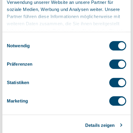
Verwendung unserer Website an unsere Partner für
soziale Medien, Werbung und Analysen weiter. Unsere
Partner führen diese Informationen möglicherweise mit
weiteren Daten zusammen, die Sie ihnen bereitgestellt
haben oder die sie im Rahmen Ihrer Nutzung der Dienste
gesammelt haben. Sie geben Einwilligung zu unseren
Einwilligungsauswahl
Cookies, wenn Sie unsere Webseite weiterhin nutzen.
Notwendig
Präferenzen
Statistiken
Marketing
Details zeigen