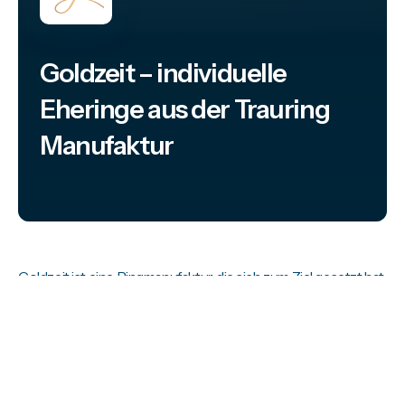
Goldzeit – individuelle
Eheringe aus der Trauring
Manufaktur
Goldzeit ist eine Ringmanufaktur, die sich zum Ziel gesetzt hat,
ihren Kund:innen die bestmöglichen Ringe zu liefern. Um
dieses Ziel zu erreichen gibt es im Shop sowohl die
Möglichkeit Ringe zu individualisieren, als auch Termine für
eine individuelle Beratung zu buchen.