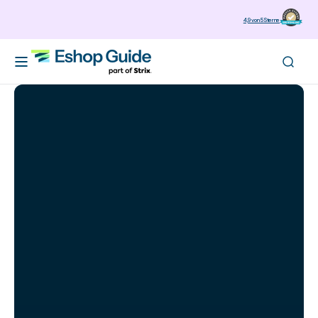
zum
4,9 von 5 Sterne
Inhalt