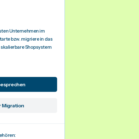
hsten Unternehmen im
arte bzw. migriere in das
d skalierbare Shopsystem
besprechen
r Migration
ehören: