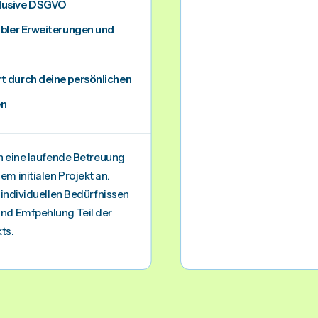
klusive DSGVO
xibler Erweiterungen und
t durch deine persönlichen
en
ch eine laufende Betreuung
m initialen Projekt an.
 individuellen Bedürfnissen
nd Emfpehlung Teil der
ts.