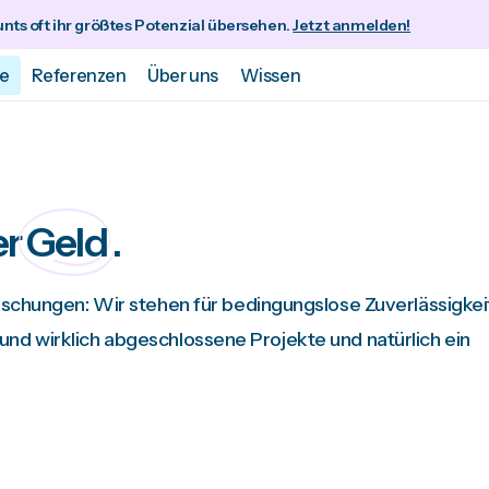
nts oft ihr größtes Potenzial übersehen.
Jetzt anmelden!
se
Referenzen
Über uns
Wissen
er
Geld
.
ungen: Wir stehen für bedingungslose Zuverlässigkeit
und wirklich abgeschlossene Projekte und natürlich ein