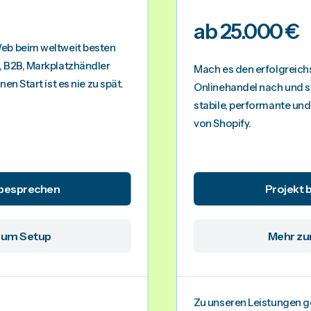
ab 25.000 €
eb beim weltweit besten
, B2B, Markplatzhändler
Mach es den erfolgreic
en Start ist es nie zu spät.
Onlinehandel nach und st
stabile, performante un
von Shopify.
 besprechen
Projekt 
zum Setup
Mehr zu
Zu unseren Leistungen g