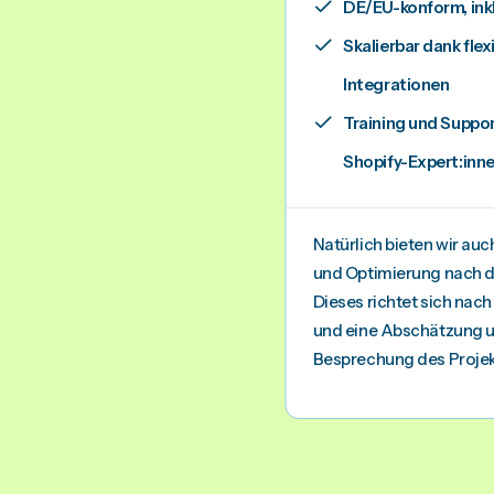
DE/EU-konform, in
Skalierbar dank fle
Integrationen
Training und Suppor
Shopify-Expert:inn
Natürlich bieten wir au
und Optimierung nach de
Dieses richtet sich nach
und eine Abschätzung u
Besprechung des Projek