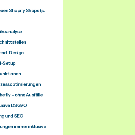
neuen Shopify Shops (s.
ikoanalyse
hnittstellen
tend-Design
d-Setup
Funktionen
ozessoptimierungen
e fly – ohne Ausfälle
lusive DSGVO
ng und SEO
ungen immer inklusive