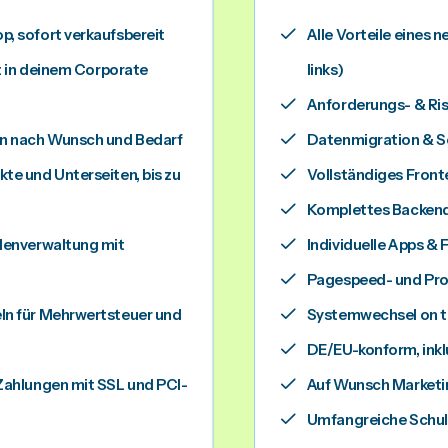
, sofort verkaufsbereit
Alle Vorteile eines 
et in deinem Corporate
links)
Anforderungs- & Ris
en nach Wunsch und Bedarf
Datenmigration & Sc
te und Unterseiten, bis zu
Vollständiges Fron
Komplettes Backen
denverwaltung mit
Individuelle Apps & 
Pagespeed- und Pr
n für Mehrwertsteuer und
Systemwechsel on th
DE/EU-konform, ink
Zahlungen mit SSL und PCI-
Auf Wunsch Marketi
Umfangreiche Schul