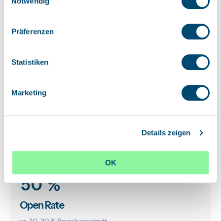
Notwendig
Präferenzen
6
Statistiken
Personalisierte Flows
Marketing
Laufen automatisch, wann immer ein Event Eintritt.
Details zeigen
OK
5
0
 %
Open Rate