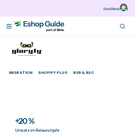
zum
4,9 von 5 Sterne
Inhalt
MIGRATION
SHOPIFY PLUS
B2B & B2C
B2C & komplexes B2B: gloryfy
migriert zu Shopify Plus
+20 %
Umsatz im Relaunchjahr