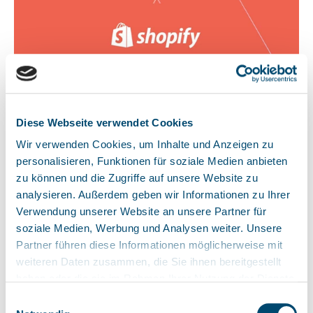
06 - KLAYVIO INTEGRATION
Diese Webseite verwendet Cookies
6 automatisierte Flows als
Wir verwenden Cookies, um Inhalte und Anzeigen zu
personalisieren, Funktionen für soziale Medien anbieten
Gamechanger.
zu können und die Zugriffe auf unsere Website zu
analysieren. Außerdem geben wir Informationen zu Ihrer
gloryfy wechselte von Mailchimp zu Klaviyo und die
Verwendung unserer Website an unsere Partner für
Zahlen sprechen für sich. Neben dem Newsletter laufen
soziale Medien, Werbung und Analysen weiter. Unsere
personalisierte Flows automatisch, wann immer ein Event
Partner führen diese Informationen möglicherweise mit
weiteren Daten zusammen, die Sie ihnen bereitgestellt
eintritt. Die Ergebnisse liegen weit über dem
haben oder die sie im Rahmen Ihrer Nutzung der Dienste
Branchenschnitt von 20–30 % Open Rate und 2–5 % CTR.
gesammelt haben. Sie geben Einwilligung zu unseren
Einwilligungsauswahl
Cookies, wenn Sie unsere Webseite weiterhin nutzen.