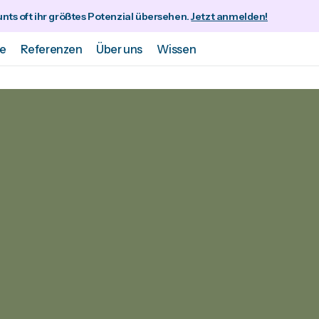
nts oft ihr größtes Potenzial übersehen.
Jetzt anmelden!
se
Referenzen
Über uns
Wissen